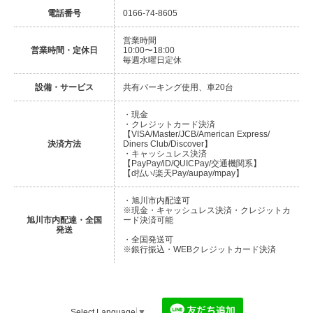
電話番号
0166-74-8605
営業時間
営業時間・定休日
10:00〜18:00
毎週水曜日定休
設備・サービス
共有パーキング使用、車20台
・現金
・クレジットカード決済
【VISA/Master/JCB/American Express/
決済方法
Diners Club/Discover】
・キャッシュレス決済
【PayPay/iD/QUICPay/交通機関系】
【d払い/楽天Pay/aupay/mpay】
・旭川市内配達可
※現金・キャッシュレス決済・クレジットカ
旭川市内配達・全国
ード決済可能
発送
・全国発送可
※銀行振込・WEBクレジットカード決済
Select Language
▼