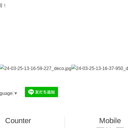
荷！
nguage
▼
Counter
Mobile