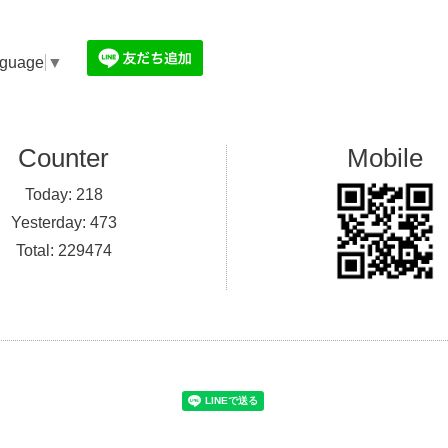
nguage
▼
Counter
Mobile
Today:
218
Yesterday:
473
Total:
229474