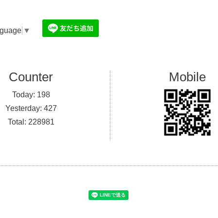
nguage
▼
Counter
Mobile
Today:
198
Yesterday:
427
Total:
228981