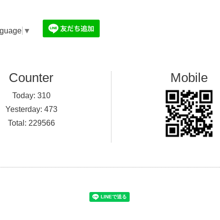
nguage
▼
Counter
Mobile
Today:
310
Yesterday:
473
Total:
229566