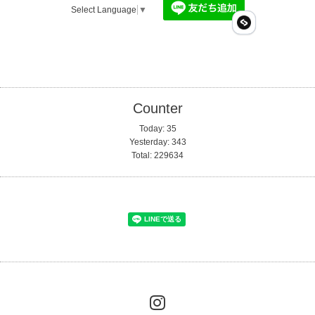
Select Language
▼
Counter
Today:
35
Yesterday:
343
Total:
229634